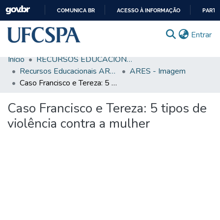
COMUNICA BR
ACESSO À INFORMAÇÃO
PARTI
IR
(c
Entrar
PARA
O
Início
RECURSOS EDUCACIONAIS
CONTEÚDO
Comunidades & Coleções
Recursos Educacionais ARES/UNA-SUS
ARES - Imagem
Caso Francisco e Tereza: 5 tipos de violência contra a mulher
Busca Facetada
Caso Francisco e Tereza: 5 tipos de
Estatísticas
violência contra a mulher
Autoarquivamento
Sobre o RI-UFCSPA
FAQ
Ajuda