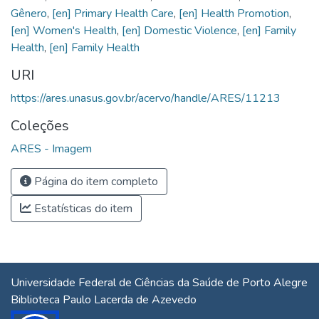
Gênero
,
[en] Primary Health Care
,
[en] Health Promotion
,
[en] Women's Health
,
[en] Domestic Violence
,
[en] Family
Health
,
[en] Family Health
URI
https://ares.unasus.gov.br/acervo/handle/ARES/11213
Coleções
ARES - Imagem
Página do item completo
Estatísticas do item
Universidade Federal de Ciências da Saúde de Porto Alegre
Biblioteca Paulo Lacerda de Azevedo