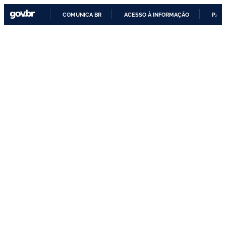
COMUNICA BR
ACESSO À INFORMAÇÃO
PART
IR
PARA
O
CONTEÚDO